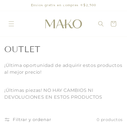
Ir
Envíos gratis en compras +$2,500
directamente
al contenido
Carrito
C
OUTLET
o
¡Última oportunidad de adquirir estos productos
l
al mejor precio!
e
¡Últimas piezas! NO HAY CAMBIOS NI
c
DEVOLUCIONES EN ESTOS PRODUCTOS
c
i
Filtrar y ordenar
0 productos
ó