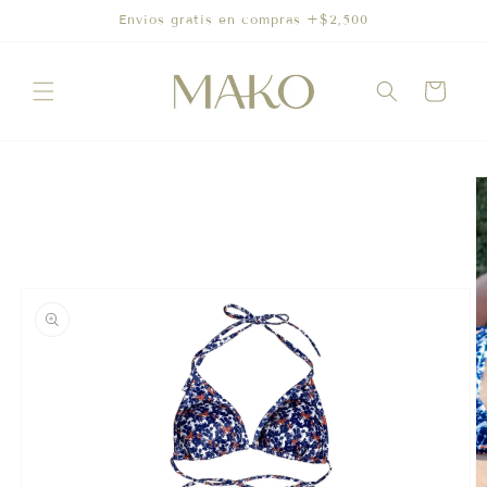
Ir
Envíos gratis en compras +$2,500
directamente
al contenido
Carrito
Ir
directamente
a la
información
del producto