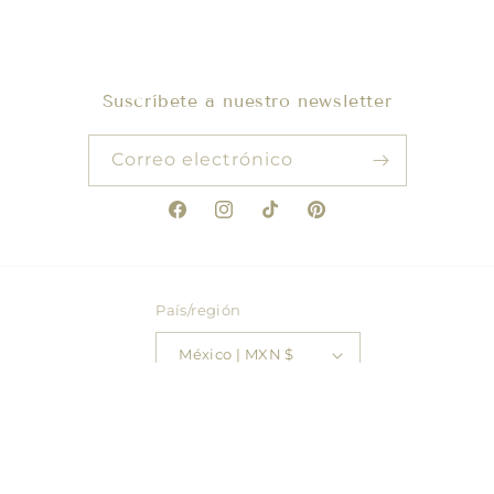
Suscríbete a nuestro newsletter
Correo electrónico
Facebook
Instagram
TikTok
Pinterest
País/región
México | MXN $
© 2026,
Mako Beachwear
Tecnología de Shopify
Política de reembolso
Política de envío
Información de contacto