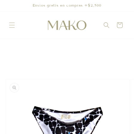
Ir
Envíos gratis en compras +$2,500
directamente
al contenido
Carrito
Ir
directamente
a la
información
del producto