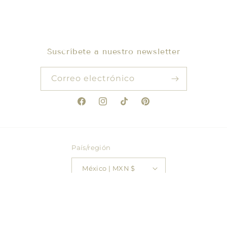
Suscríbete a nuestro newsletter
Correo electrónico
Facebook
Instagram
TikTok
Pinterest
País/región
México | MXN $
© 2026,
Mako Beachwear
Tecnología de Shopify
Política de reembolso
Política de envío
Información de contacto