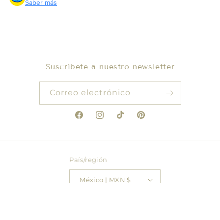
Saber más
Suscríbete a nuestro newsletter
Correo electrónico
Facebook
Instagram
TikTok
Pinterest
País/región
México | MXN $
© 2026,
Mako Beachwear
Tecnología de Shopify