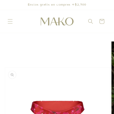
Ir
Envíos gratis en compras +$2,500
directamente
al contenido
Carrito
Ir
directamente
a la
información
del producto