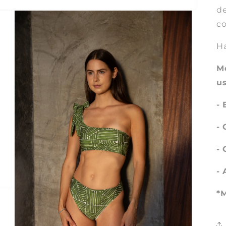
de
co
Ha
M
us
-
-
Compra ahora y paga a meses sin
-
tarjeta de crédito
- 
Agrega tu producto al carrito y
elige pagar con
*
1
Meses sin Tarjeta.
En tu cuenta de Mercado Pago,
elige la
2
cantidad de meses
y confirma.