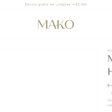
Envíos gratis en compras +$2,500
MA
P
$
h
Im
ca