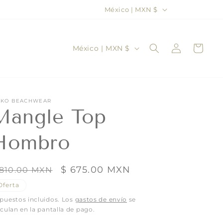
P
México | MXN $
a
í
Iniciar
P
Carrito
México | MXN $
s
sesión
a
/
í
r
s
e
KO BEACHWEAR
/
Mangle Top
g
r
i
Hombro
e
ó
g
n
i
recio
Precio
$ 675.00 MXN
 810.00 MXN
abitual
de
ó
Oferta
oferta
n
puestos incluidos. Los
gastos de envío
se
lculan en la pantalla de pago.