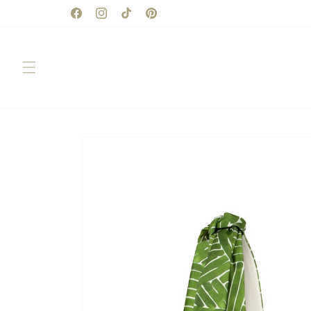
Ir
directamente
Facebook
Instagram
TikTok
Pinterest
al contenido
Ir
directamente
a la
información
del producto