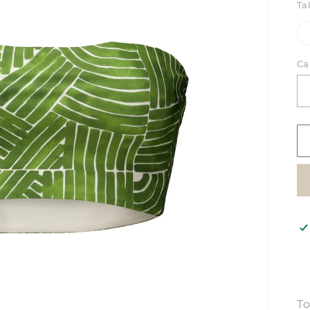
Ta
Ca
To