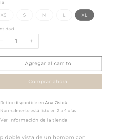
lla
Variante
Variante
Variante
Variante
XS
S
M
L
XL
agotada
agotada
agotada
agotada
o
o
o
o
no
no
no
no
ntidad
disponible
disponible
disponible
disponible
Reducir
Aumentar
cantidad
cantidad
para
para
Mangle
Mangle
Agregar al carrito
Top
Top
Hombro
Hombro
Comprar ahora
Retiro disponible en
Ana Ostok
Normalmente está listo en 2 a 4 días
Ver información de la tienda
p doble vista de un hombro con