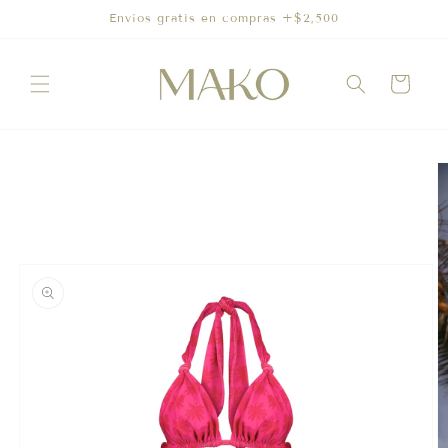
Ir
Envíos gratis en compras +$2,500
directamente
al contenido
Carrito
Ir
directamente
a la
información
del producto